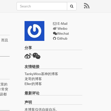
E-Mail
Weibo
Wechat
Github
，而且
分享
友情链接
TankyWoo基神的博客
龙哥的博客
Eller的博客
家里的
非常突
最新评论
设都
声明
本博客仅供自娱自乐。