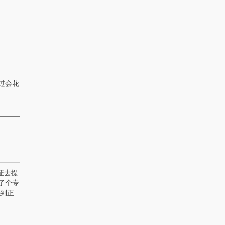
过会花
证去提
了个专
去到正