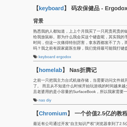
【
keyboard
】
码农保健品 - Ergodo
背景
熟悉我的人都知道，上上个月我买了一只死贵死贵的
给我放鼠标。那为什么我会买这个键盘呢，其实我的
时间，但这一次痛得特别厉害，拿东西都发不了力，
吗？我之前有跟家庭医生聊，我们觉得最可能我打键
keyboard
ergodox
【
homelab
】
Nas折腾记
之前一只把我主力台式机做存储，当需要访问文件就
了。 而且从不知道什么时候开始玩游戏的时间越来越
且老婆用的是小容量的SurfaceBook，所以我家需要
nas
diy
【
Chromium
】
一个价值2.5亿的
最近有公司通过开发“自主知识产权”浏览器拿到了2.