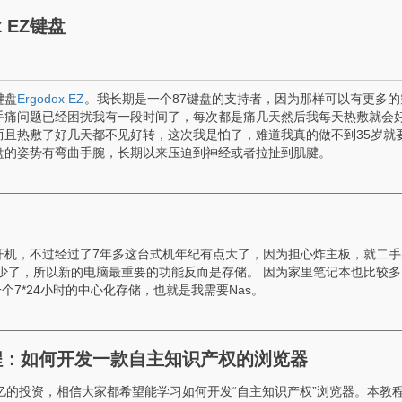
x EZ键盘
键盘
Ergodox EZ
。我长期是一个87键盘的支持者，因为那样可以有更多的
手痛问题已经困扰我有一段时间了，每次都是痛几天然后我每天热敷就会
而且热敷了好几天都不见好转，这次我是怕了，难道我真的做不到35岁就
盘的姿势有弯曲手腕，长期以来压迫到神经或者拉扯到肌腱。
开机，不过经过了7年多这台式机年纪有点大了，因为担心炸主板，就二手
少了，所以新的电脑最重要的功能反而是存储。 因为家里笔记本也比较多
一个7*24小时的中心化存储，也就是我需要Nas。
教程：如何开发一款自主知识产权的浏览器
5亿的投资，相信大家都希望能学习如何开发“自主知识产权”浏览器。本教