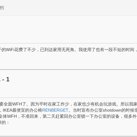
档
的WiFi花费了不少，已到达家用无死角。我使用了也有一段不短的时间
- 1
就开始要全面WFH了。因为平时在家工作少，在家也少有机会玩游戏。所以我
IKEA最便宜的办公椅
RENBERGET
。当时宣布办公室shotdown的时候
全体WFH，不准回来，第二天赶紧回办公室锁一下办公室的设备，很多外
样的：