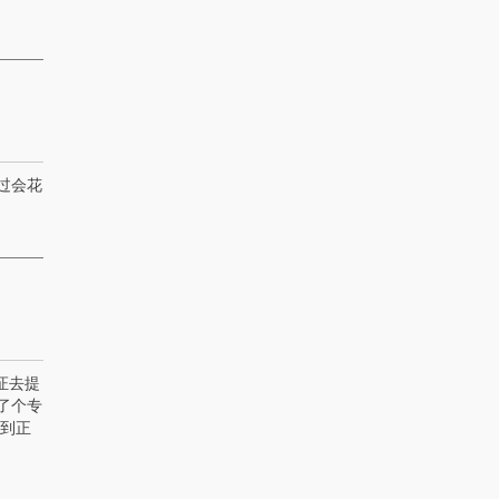
过会花
证去提
了个专
去到正