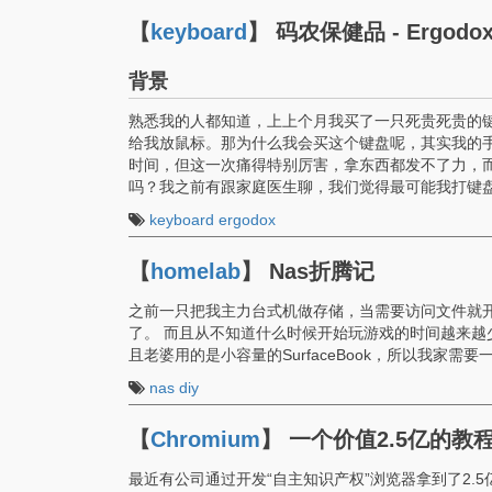
【
keyboard
】
码农保健品 - Ergodo
背景
熟悉我的人都知道，上上个月我买了一只死贵死贵的
给我放鼠标。那为什么我会买这个键盘呢，其实我的
时间，但这一次痛得特别厉害，拿东西都发不了力，
吗？我之前有跟家庭医生聊，我们觉得最可能我打键
keyboard
ergodox
【
homelab
】
Nas折腾记
之前一只把我主力台式机做存储，当需要访问文件就
了。 而且从不知道什么时候开始玩游戏的时间越来越
且老婆用的是小容量的SurfaceBook，所以我家需要
nas
diy
【
Chromium
】
一个价值2.5亿的
最近有公司通过开发“自主知识产权”浏览器拿到了2.