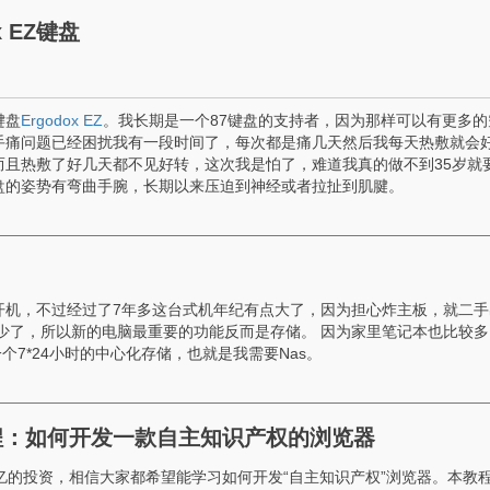
x EZ键盘
键盘
Ergodox EZ
。我长期是一个87键盘的支持者，因为那样可以有更多的
手痛问题已经困扰我有一段时间了，每次都是痛几天然后我每天热敷就会
而且热敷了好几天都不见好转，这次我是怕了，难道我真的做不到35岁就
盘的姿势有弯曲手腕，长期以来压迫到神经或者拉扯到肌腱。
开机，不过经过了7年多这台式机年纪有点大了，因为担心炸主板，就二手
少了，所以新的电脑最重要的功能反而是存储。 因为家里笔记本也比较多
一个7*24小时的中心化存储，也就是我需要Nas。
教程：如何开发一款自主知识产权的浏览器
5亿的投资，相信大家都希望能学习如何开发“自主知识产权”浏览器。本教