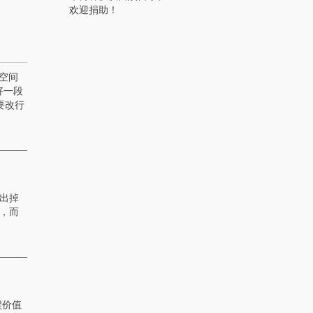
欢迎捐助！
空间
好一段
要改行
出掉
，而
程价值