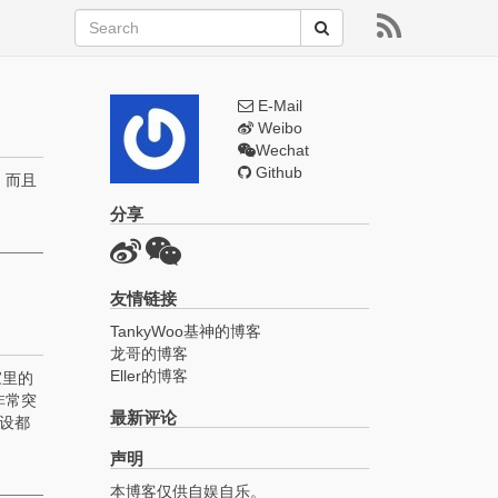
E-Mail
Weibo
Wechat
Github
，而且
分享
友情链接
TankyWoo基神的博客
龙哥的博客
Eller的博客
家里的
非常突
最新评论
设都
声明
本博客仅供自娱自乐。